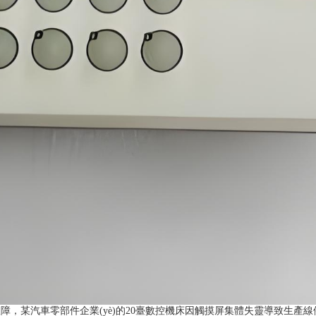
障，某汽車零部件企業(yè)的20臺數控機床因觸摸屏集體失靈導致生產線停滯