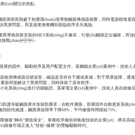
yè)關注的焦點。
，觸摸屏因長期處于粉塵環(huán)境導致觸摸傳感器積塵，同時電源模塊
問題，而直接更換整機則面臨程序丟失風險。
舊導致與新安裝的MES系統(tǒng)不兼容，引發(fā)觸摸定位偏移，而強行
挑戰(zhàn)。
：
固件、驅動程序及用戶配置文件。某鋼鐵企業(yè)案例中，技術
檢測傳感器信號波形，確認是否存在干擾或衰減；對于黑屏故障，通過萬用
件并重新焊接解決了黑屏問題，同時保留了原有程序。
化系統(tǒng)進行功能驗證。某家電企業(yè)案例中，技術人
級觸摸屏并加裝防塵罩；在軟件層面，部署固件自動更新系統(tǒng)
實施預防性維護，觸摸屏故障率下降68%，平均修復時間縮短75%。
障修復”轉向“價值保全”。掌握程序備份與恢復技術的企業(yè)，將在高
業(yè)維修市場正進入“技術+服務”的雙輪驅動時代。