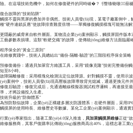
險。在這場技術危機中，如何在修復硬件的同時確�？刂瞥绦蛲暾蔀樾袠I(
復合故障的“技術陷阱”
觸摸不靈與黑屏的疊加并非偶然。技術人員發(fā)現，某電子廠案例中
種“硬件連鎖反應”使故障排查難度倍增——單獨修復觸摸模塊可能無法解決黑屏
更隱蔽的威脅來自軟件層面。某物流企業(yè)案例顯示，觸摸屏固件版本過
工藝參數表損壞。這類“軟硬交織”的故障，使傳統(tǒng)維修方法面臨嚴峻
程序保全的“黃金三原則”
在維修實踐中，技術人員總結出“備份-隔離-驗證”的三階段程序保全策略
預修復備份：通過貝加萊官方維護工具，采用“鏡像克隆”技術完整備份觸摸屏的
短至8小時。
故障隔離修復：采用模塊化檢測法定位故障源。針對觸摸不靈，使用示波器
(yè)案例中，技術人員發(fā)現高壓板故障導致背光熄滅，通過更換元
修復后驗證：修復完成后，先通過離線模擬器測試程序邏輯，再連接至最小
準，才將設備投入生產。
技術升級的“防御體系”
為預防類似故障，企業(yè)正構建多層次防護體系：在硬件層面，采用IP65防護等
觸摸屏的使用時長、維修歷史等數據。某化工企業(yè)案例顯示，通過
行業(yè)專家指出，隨著工業(yè)4.0深入推進，
貝加萊觸摸屏維修
正從“故
維修服務商，其客戶復購率比傳統(tǒng)服務商高出40%，這標志著工