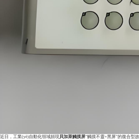
近日，工業(yè)自動化領域頻現
貝加萊觸摸屏
“觸摸不靈+黑屏”的復合型故